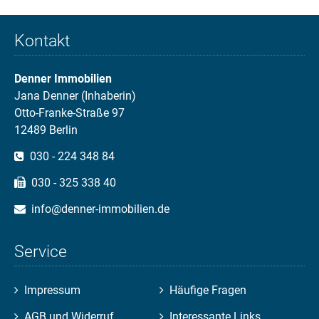
Kontakt
Denner Immobilien
Jana Denner (Inhaberin)
Otto-Franke-Straße 97
12489 Berlin
030 - 224 348 84
030 - 325 338 40
info@denner-immobilien.de
Service
Navigation
Navigation
Impressum
Häufige Fragen
überspringen
überspringen
AGB und Widerruf
Interessante Links