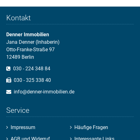
Kontakt
Denner Immobilien
Jana Denner (Inhaberin)
Otto-Franke-Straße 97
12489 Berlin
030 - 224 348 84
030 - 325 338 40
info@denner-immobilien.de
Service
Navigation
Navigation
Impressum
Häufige Fragen
überspringen
überspringen
AGB und Widerruf
Interessante Links